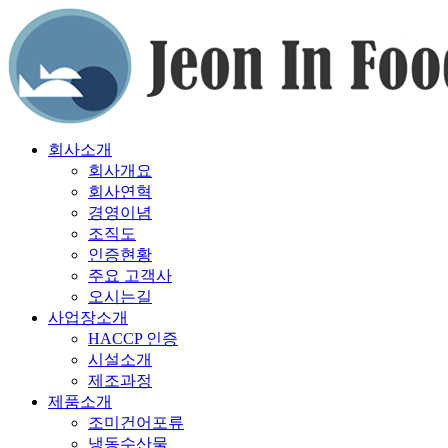
회사소개
회사개요
회사연혁
경영이념
조직도
인증현황
주요 고객사
오시는길
사업장소개
HACCP 인증
시설소개
제조과정
제품소개
조미건어포류
냉동수산물