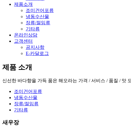
제품소개
조미건어포류
냉동수산물
장류/절임류
기타류
온라인상담
고객센터
공지사항
E-카달로그
제품 소개
신선한 바다향을 가득 품은 해오라는 가격 / 서비스 / 품질 / 
조미건어포류
냉동수산물
장류/절임류
기타류
새우장