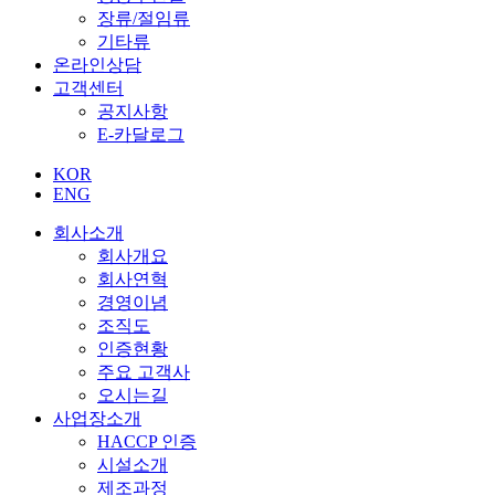
장류/절임류
기타류
온라인상담
고객센터
공지사항
E-카달로그
KOR
ENG
회사소개
회사개요
회사연혁
경영이념
조직도
인증현황
주요 고객사
오시는길
사업장소개
HACCP 인증
시설소개
제조과정